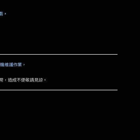
戲
，
行關機維護作業，
常，造成不便敬請見諒。