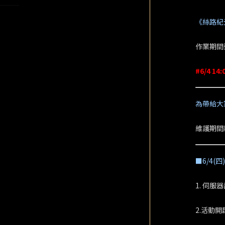
《絲路紀
作業期間
#6/4 1
為帶給大家
維護期間
■6/4(
1. 伺
2.活動