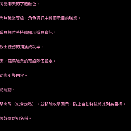
悄悄話聊天的字體顏色。
色尚無職業等級，角色資訊中將顯示目前職業。
術道具欄位將持續顯示道具資訊。
狂戰士任務的捕獲成功率。
大唐／羅馬職業的預設隊伍設定。
幫助與引導內容。
功能寵物。
攻擊商隊（包含走私），並移除攻擊圖示，防止自動狩獵將其列為目標。
預設好友群組名稱。