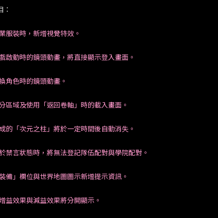
目：
職業服裝時，新增視覺特效。
遊戲啟動時的鏡頭動畫，將直接顯示登入畫面。
切換角色時的鏡頭動畫。
部分區域及使用「返回卷軸」時的載入畫面。
生成的「次元之柱」將於一定時間後自動消失。
處於禁言狀態時，將無法登記隊伍配對與學院配對。
「裝備」欄位與世界地圖圖示新增提示資訊。
的增益效果與減益效果將分開顯示。