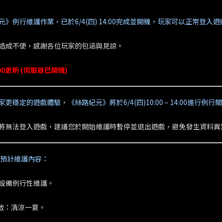
元》例行維護作業，已於6/4(四) 14:00完成並開機，玩家可以正常登入遊
造成不便，感謝各位玩家的包涵與見諒。
4:00更新 (伺服器已開機)
更穩定的遊戲體驗，《絲路紀元》將於6/4(四)10:00 – 14:00進行例
將無法登入遊戲，建議您於開始維護時暫停並退出遊戲，避免發生資料異
四)預計維護內容：
服器設備例行性維護。
開啟：清涼一夏。