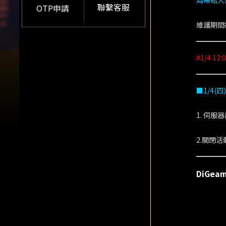
為帶給大家
聯繫客服
OTP申請
維護期間
#1/4 1
■1/4(
1. 伺
2.關閉活
DiGe