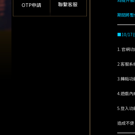
為提升服務
聯繫客服
OTP申請
期間將暫
■10/1
1. 官網
2.客服系
3.轉點功
4.遊戲內
5.登入功
造成不便