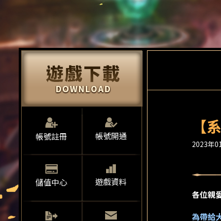
【系
帳號開通
帳號註冊
2023年01
遊戲資料
儲值中心
各位親
為帶給