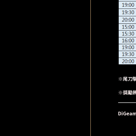
※尾刀
※獎勵
DiGe