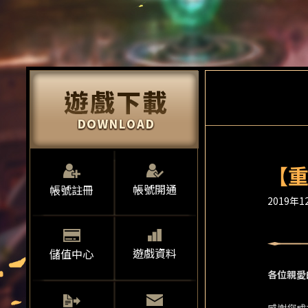
【
帳號開通
帳號註冊
2019年12
遊戲資料
儲值中心
各位親愛