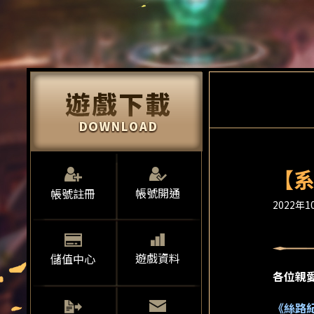
【系
帳號開通
帳號註冊
2022年10
遊戲資料
儲值中心
各位親
《絲路紀