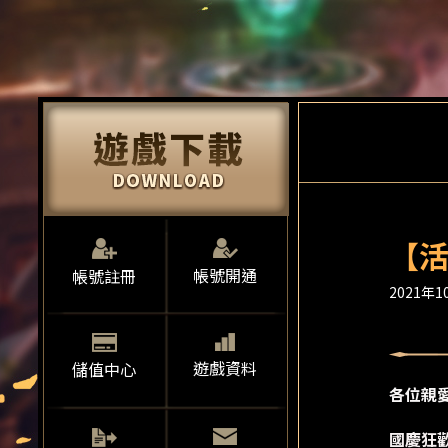
【活
帳號開通
帳號註冊
2021年10
遊戲資料
儲值中心
各位親
國慶狂