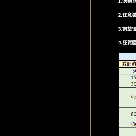
1.活動
2.任意
3.調整
4.狂