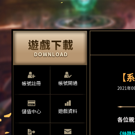
【系
帳號開通
帳號註冊
2021年08
遊戲資料
儲值中心
各位親
《絲路紀