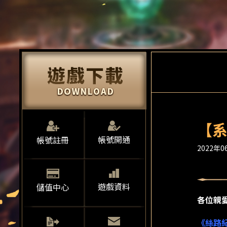
【系
帳號開通
帳號註冊
2022年06
遊戲資料
儲值中心
各位親
《絲路紀