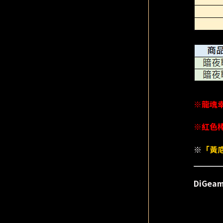
※龍魂
※紅色棒
※
「黃
DiGe