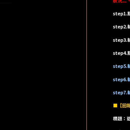
狀況二
step
step
step
step
step5.
step6.
step7.
■【回
標題：