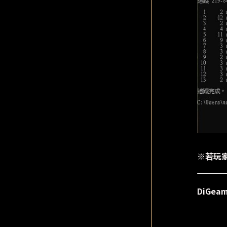
※若玩
DiGe