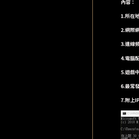
內容：
1.所在
2.網際
3.連線
4.電腦
5.遊戲
6.最常
7.附上