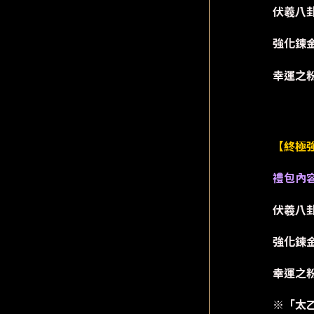
伏羲八卦
強化鍊金
幸運之粉
【終極強
禮包內
伏羲八卦
強化鍊金
幸運之粉
※「太