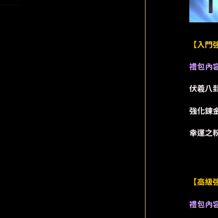
【入門
禮包內
伏羲八卦
強化鍊金
幸運之粉
【高級強
禮包內