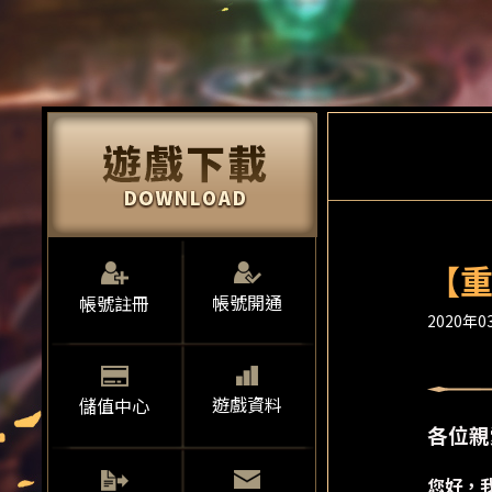
【重
帳號開通
帳號註冊
2020年03
遊戲資料
儲值中心
各位親
您好，