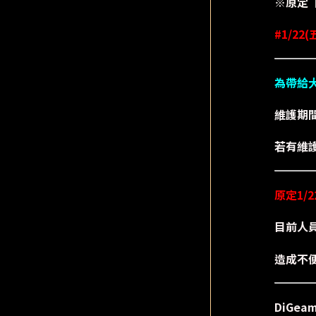
※原定【
#1/22(
為帶給
維護期
若有維
原定1/
目前人
造成不
DiGe