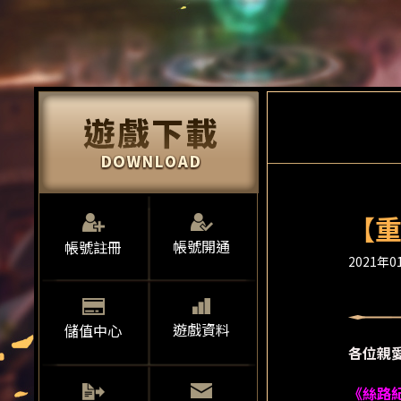
【重
帳號開通
帳號註冊
2021年01
遊戲資料
儲值中心
各位親
《絲路