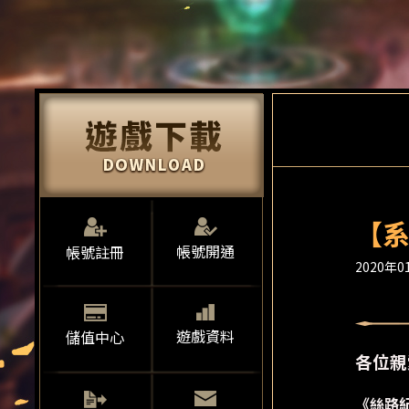
【系
帳號開通
帳號註冊
2020年01
遊戲資料
儲值中心
各位親
《絲路