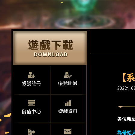
【系
帳號開通
帳號註冊
2022年01
遊戲資料
儲值中心
各位親
為帶給