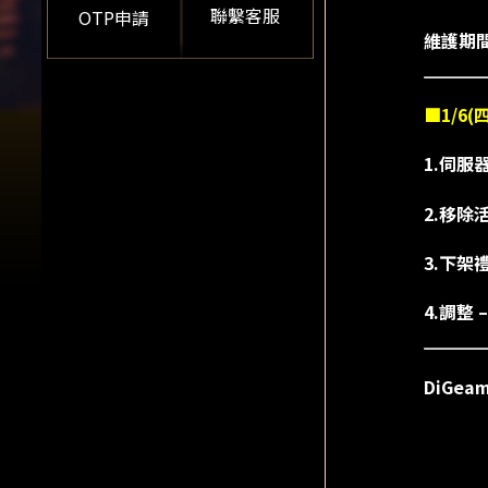
聯繫客服
OTP申請
維護期
■1/6
1.伺服
2.移除活
3.下架
4.調整
DiGe