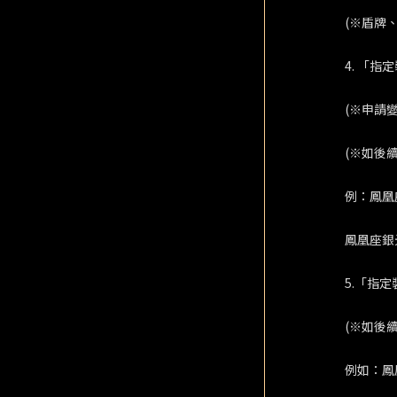
(※盾牌
4. 「
(※申請
(※如後
例：鳳凰
鳳凰座銀
5.「指
(※如後
例如：鳳