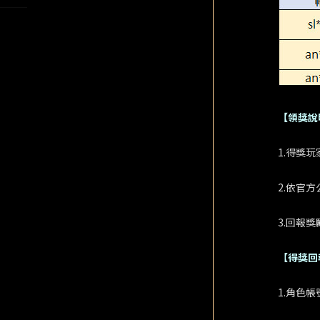
【領獎說
1.得獎玩
2.依官
3.回報
【
得獎回
1.角色帳