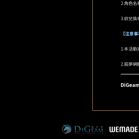
2.角色名
3.欲兌換
【注意事
1.本活
2.掘夢
DiGea