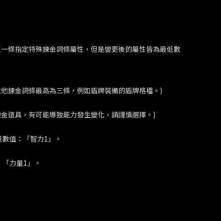
擇變更一條指定特殊鍊金詞條屬性，但是變更後的屬性皆為最低數
他鍊金詞條最高為三條，例如盾牌裝備的盾牌格檔。)
金道具，有可能導致能力發生變化，請謹慎選擇。)
低數值：「智力1」。
：「力量1」。