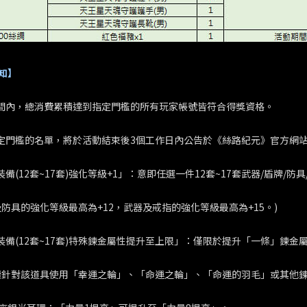
知】
期間內，總消費累積達到指定門檻的所有玩家帳號皆符合得獎資格。
指定門檻的名單，將於活動結束後3個工作日內公告於《絲路紀元》官方網
裝備(12套~17套)強化等級+1」：意即任選一件12套~17套武器/盾牌/防
及防具的強化等級最高為+12，武器及戒指的強化等級最高為+15。)
定裝備(12套~17套)特殊鍊金屬性提升至上限」：僅限於提升「一條」
續針對該道具使用「幸運之輪」、「命運之輪」、「命運的羽毛」或其他鍊