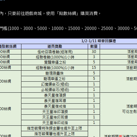
內，只要前往遊戲商城，使用「點數絲綢」購買消費，
檻(1000、3000、5000、10000、15000、20000、25000、300