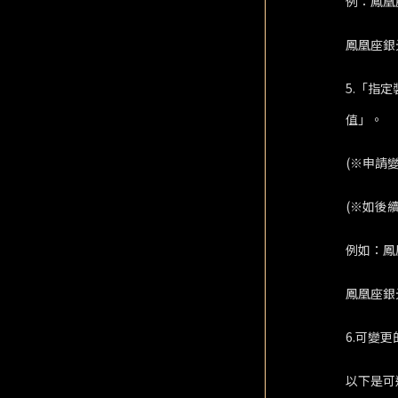
例：鳳凰
鳳凰座銀
5.「指
值」。
(※申請
(※如後
例如：鳳
鳳凰座銀
6.可變
以下是可