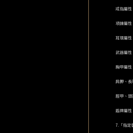
戒指屬性
項鍊屬性
耳環屬性
武器屬性
胸甲屬性
肩胛、長
脛甲、頭
盾牌屬性
7.「指定