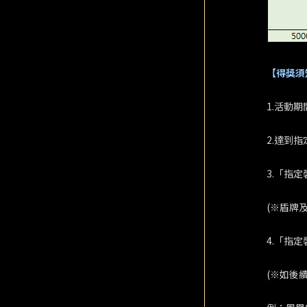
【得獎須
1.活動
2.達到
3.「指定
(※盾牌
4.「指
(※如後