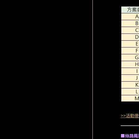
>>活動連
■絲路鳳