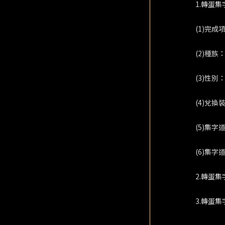
1.轉蛋
(1)完成
(2)種族
(3)性別：
(4)兌換
(5)集
(6)集字
2.轉蛋
3.轉蛋