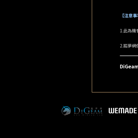
【注意事
1.此為
2.掘夢
DiGe