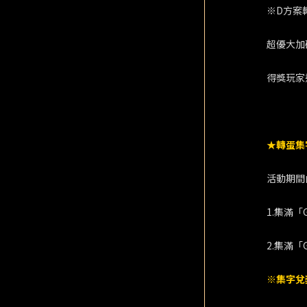
※D方案
超優大加
得獎玩家
★轉蛋集
活動期間
1.集滿
2.集滿
※集字兌