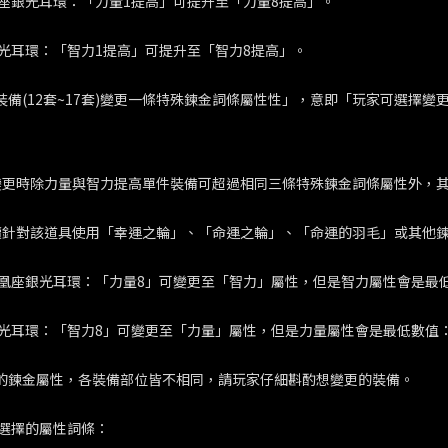
座銀光耳環：「力量1提高」可提升至「力量8提高」。
光耳環：「智力1提高」可提升至「智力8提高」。
定裝備(12套~17套)變更一條特殊鍊金詞條屬性性」，意即「玩家可選
變更時除力量與智力提高單件裝備可超過相同三條特殊鍊金詞條屬性外，其
續針對該道具使用「幸運之輪」、「命運之輪」、「命運的羽毛」或其他鍊
凰座銀光耳環：「力量8」可變更至「智力」屬性，但是智力屬性會是最
光耳環：「智力8」可變更至「力量」屬性，但是力量屬性會是最低數值
更的鍊金屬性，各裝備部位皆不相同，請玩家仔細斟酌想變更的裝備。
選擇的屬性詞條：