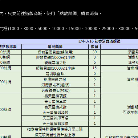
內，只要前往遊戲商城，使用「點數絲綢」購買消費，
檻(1000、3000、5000、10000、15000、20000、25000、300