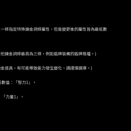
擇變更一條指定特殊鍊金詞條屬性，但是變更後的屬性皆為最低數
他鍊金詞條最高為三條，例如盾牌裝備的盾牌格檔。)
金道具，有可能導致能力發生變化，請謹慎選擇。)
低數值：「智力1」。
：「力量1」。