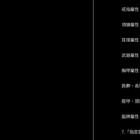
戒指屬性
項鍊屬性
耳環屬性
武器屬性
胸甲屬性
肩胛、長
脛甲、頭
盾牌屬性
7.「指定