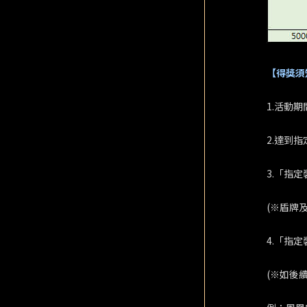
【得獎須
1.活動
2.達到
3.「指定
(※盾牌
4.「指
(※如後