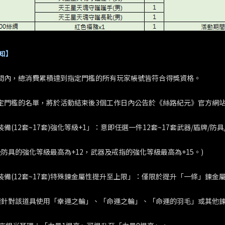
知】
期間內，總消費累積達到指定門檻的所有玩家帳號皆符合得獎資格。
指定門檻的名單，將於活動結束後3個工作日內公告於《絲路紀元》官方網
裝備(12套~17套)強化等級+1」：意即任選一件12套~17套武器/盾牌/防
及防具的強化等級最高為+12，武器及戒指的強化等級最高為+15。)
定裝備(12套~17套)特殊鍊金屬性提升至上限」：僅限於提升「一條」
續針對該道具使用「幸運之輪」、「命運之輪」、「命運的羽毛」或其他鍊