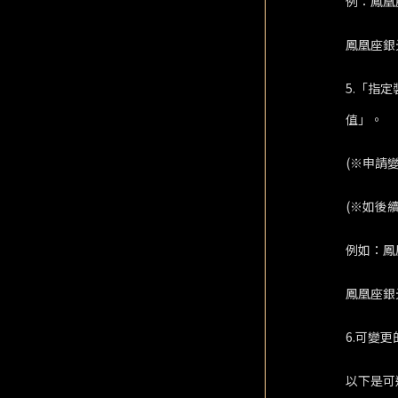
例：鳳凰
鳳凰座銀
5.「指
值」。
(※申請
(※如後
例如：鳳
鳳凰座銀
6.可變
以下是可