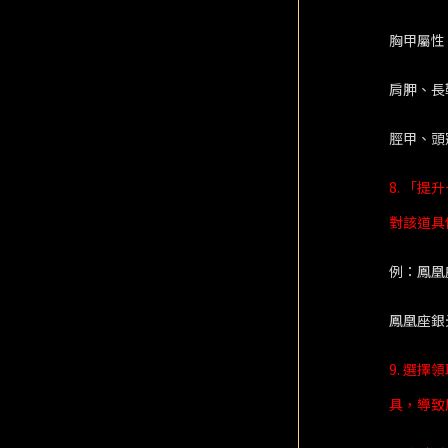
胸甲屬性
肩胛、長
脛甲、頭
8. 「
對該道具
例：鳳凰
鳳凰座銀
9. 選
具，導致