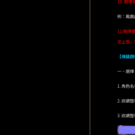
10. 選
例：鳳凰座
11.選
至上限」
【得獎回
一、選擇
1. 角色
2. 欲調
3. 欲調