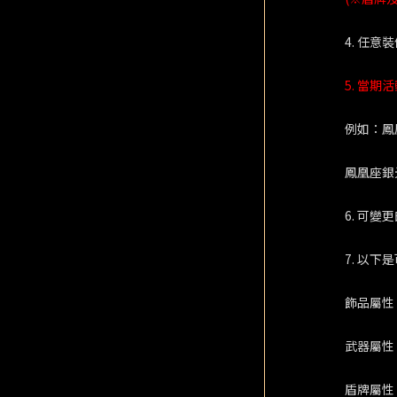
4. 任
5. 當
例如：鳳
鳳凰座銀
6. 可
7. 以
飾品屬性
武器屬性
盾牌屬性