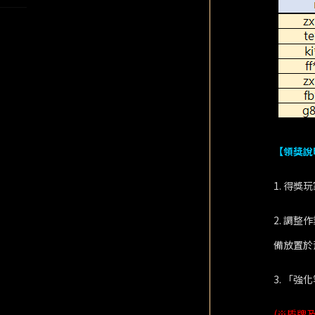
【領獎說
1. 得獎
2. 調整
備放置於
3. 「強
(※盾牌