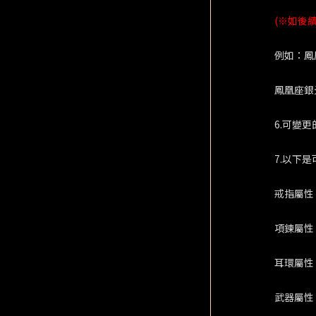
(※如後
例如：鳳
鳳凰座銀
6.可變
7.以下
戒指屬性
項鍊屬性
耳環屬性
武器屬性