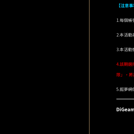
【注意事
1.每個
2.本活
3.本活
4.該期
限」，將
5.掘夢
DiGe