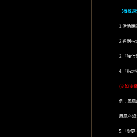
【得獎須
1.活動
2.達到
3.「強
4.「指
(※如後
例：鳳凰
鳳凰座銀
5.「變