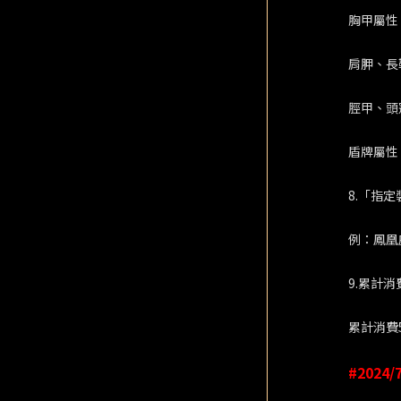
胸甲屬性
肩胛、長
脛甲、頭
盾牌屬性
8.「指
例：鳳凰
9.累計
累計消費
#2024