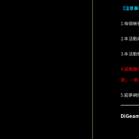
【注意事
1.每個
2.本活
3.本活
4.該期
限」，將
5.掘夢
DiGe