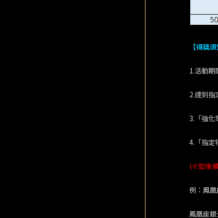
【得獎須
1.活動
2.達到
3.「強
4.「指
(※如後
例：鳳凰
鳳凰座銀