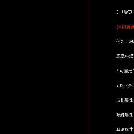
5.「變
(※如後
例如：鳳
鳳凰座銀
6.可變
7.以下
戒指屬性
項鍊屬性
耳環屬性