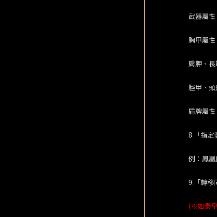
武器屬性
胸甲屬性
肩胛、長
脛甲、頭
盾牌屬性
8.「指
例：鳳凰
9.「轉
(※如泰