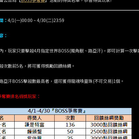
篇公告為【
BOSS爭奪賽
】活動的得獎名單，恭喜得獎玩家!
間：
4/1(一)00:00 ~ 4/30(二)23:59
容：
內，玩家只要擊殺4月指定世界BOSS(獨角獸、路亞汗)，即可計算一次擊
殺次數前5名，將可獲得獎勵回饋絲綢。
路亞汗BOSS擊殺數最高者，還可獲得龍魂喚靈珠(不可交易)1個。
S爭奪賽排名得獎玩家：