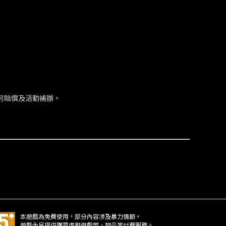
何賠償及活動補辦。
本遊戲為免費使用，部分內容涉及暴力情節。
遊戲內另提供購買虛擬遊戲幣、物品等付費服務。