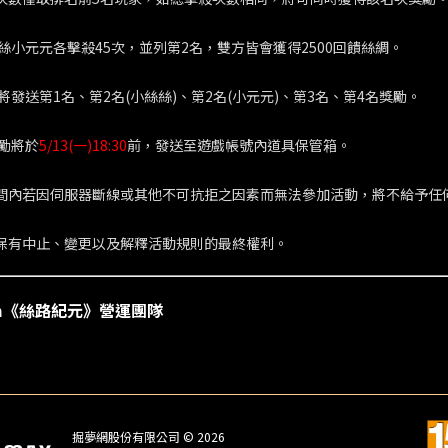
絲小元元各擊殺45次，並列第2名，雙方皆會獲得2500回饋絲綢。
將發送第1名、第2名(小絲絲)、第2名(小元元)、第3名、第4名獎勵。
獎勵將於
5/13(一)18:30
前，發送至遊戲帳號內道具保管箱。
時間內若因伺服器斷線或其他不可抗拒之因素而無法參加活動，將不給予任
網保有中止、變更以及解釋活動規則的最終權利。
am《絲路紀元》營運團隊
掘夢網股份有限公司 © 2026