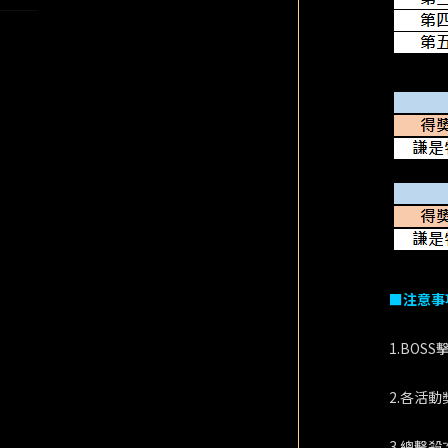
■注意事
1.BO
2.各活
3.總擊