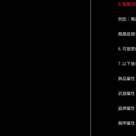
5. 當
例如：鳳
鳳凰座銀
6. 可
7. 以
飾品屬性
武器屬性
盾牌屬性
胸甲屬性