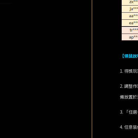
【領獎說
1. 得獎
2. 調整
備放置於
3. 「
4. 任