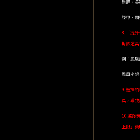
肩胛、長
脛甲、頭
8. 「
對該道具
例：鳳凰
鳳凰座銀
9. 選
具，導致
10.選
上限」獎