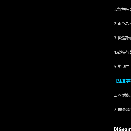
1.角色帳
2.角色名
3. 欲選
4.欲進行
5.背包
【注意事
1. 本
2. 掘
DiGe