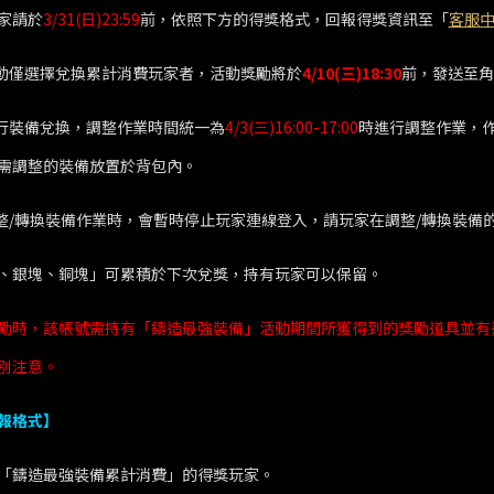
玩家請於
3/31(日)23:59
前，依照下方的得獎格式，回報得獎資訊至「
客服
活動僅選擇兌換累計消費玩家者，活動獎勵將於
4/10(三)18:30
前，發送至角
進行裝備兌換，調整作業時間統一為
4/3(三)16:00-17:00
時進行調整作業，
需調整的裝備放置於背包內。
調整/轉換裝備作業時，會暫時停止玩家連線登入，請玩家在調整/轉換裝
金塊、銀塊、銅塊」可累積於下次兌獎，持有玩家可以保留。
換獎勵時，該帳號需持有「鑄造最強裝備」活動期間所獲得到的獎勵道具並
別注意。
報格式】
「鑄造最強裝備累計消費」的得獎玩家。