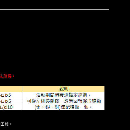
法兼得。
行回報。