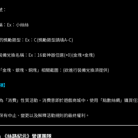
號：
稱：Ex：小絲絲
取的獎勵類型：Ex：C(獎勵類型請填A-C)
裝備兌換名稱：Ex：16套神器任選(+0)(金塊+金塊)
中「金塊、銀塊、銅塊」相關截圖：(欲進行裝備兌換須提供)
項】
活動為「消費」性質活動，消費意即於遊戲商城中，使用「點數絲綢」購買
夢網保有中止、變更以及解釋活動規則的最終權利。
am 《絲路紀元》營運團隊