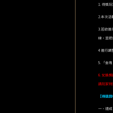
1. 得獎
2.本次
3.若欲
線，並把
4 進行
5. 「
6. 兌
請玩家特
【得獎回
一、達成