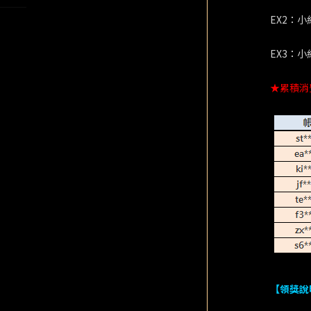
EX2：
EX3：
★累積消
【領獎說