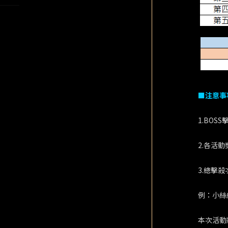
■注意事
1.BO
2.各活
3.總擊
例：小絲
本次活動