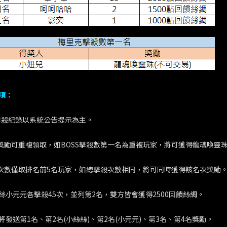
項：
SS擊殺紀錄以系統公告提示為主。
動獎勵可重複領取，如BOSS擊殺數第一名為重複玩家，將可獲得龍魂喚靈珠
殺次數僅取排名前5名玩家，如總擊殺次數相同，將可同時獲得該名次獎勵
絲小元元各擊殺45次，並列第2名，雙方皆會獲得2500回饋絲綢。
將發送第1名、第2名(小絲絲)、第2名(小元元)、第3名、第4名獎勵。