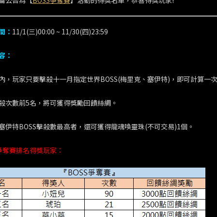
篇公告為【
BOSS爭奪賽
】活動的得獎名單，恭喜得獎玩家!
間：
11/1(三)00:00 ~ 11/30(四)23:59
容：
內，玩家只要擊殺十一月指定世界BOSS(梅里克、塞伊特)，即可計算一
殺次數前5名，將可獲得獎勵回饋絲綢。
塞伊特BOSS擊殺數最高者，還可獲得龍魂喚靈珠(不可交易)1個。
S爭奪賽排名得獎玩家：