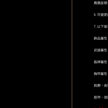
鳳凰座銀
6. 可
7. 以
飾品屬性
武器屬性
盾牌屬性
胸甲屬性
肩胛、長
脛甲、頭