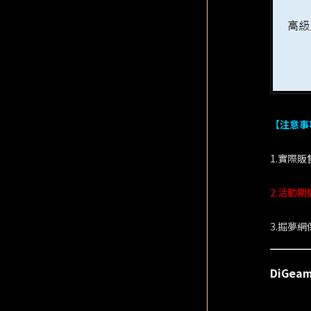
【注意事
1.實際
2.活動
3.掘夢
DiGea