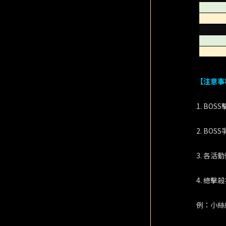
【注意事
1. BO
2. BO
3. 各
4. 總
例：小絲