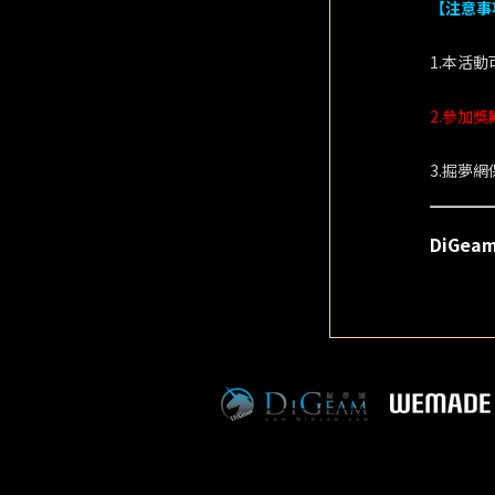
【注意事
1.本活
2.參加
3.掘夢
DiGe