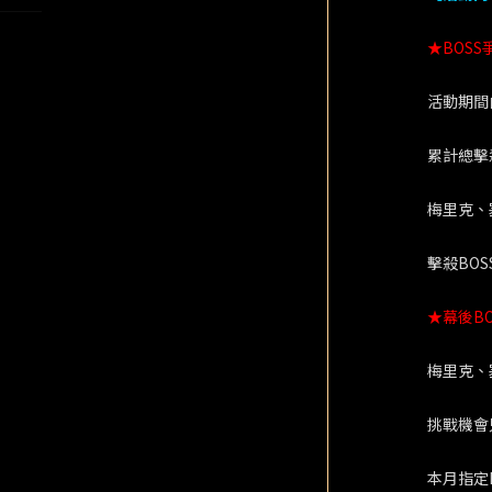
★BOSS
活動期間
累計總擊
梅里克、
擊殺BO
★幕後B
梅里克、
挑戰機會
本月指定B