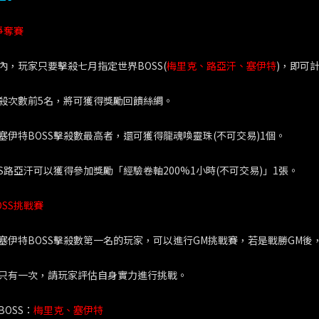
爭奪賽
內，玩家只要擊殺七月指定世界BOSS(
梅里克、路亞汗、塞伊特
)，即可
殺次數前5名，將可獲得獎勵回饋絲綢。
塞伊特BOSS擊殺數最高者，還可獲得龍魂喚靈珠(不可交易)1個。
SS路亞汗可以獲得參加獎勵「經驗卷軸200%1小時(不可交易)」1張。
OSS挑戰賽
塞伊特BOSS擊殺數第一名的玩家，可以進行GM挑戰賽，若是戰勝GM後
只有一次，請玩家評估自身實力進行挑戰。
OSS：
梅里克、塞伊特