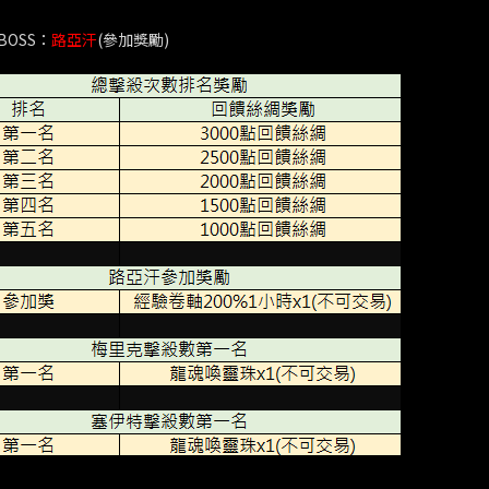
OSS：
路亞汗
(參加獎勵)