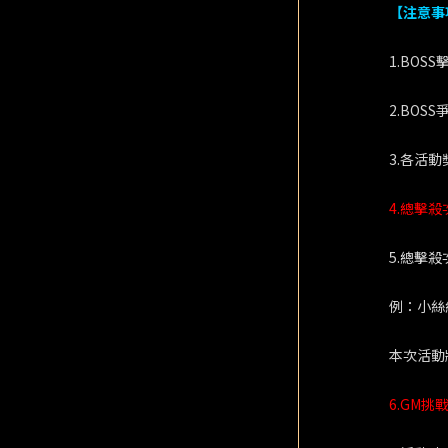
【注意事
1.BO
2.BO
3.各活
4.總擊
5.總擊
例：小絲
本次活動
6.GM