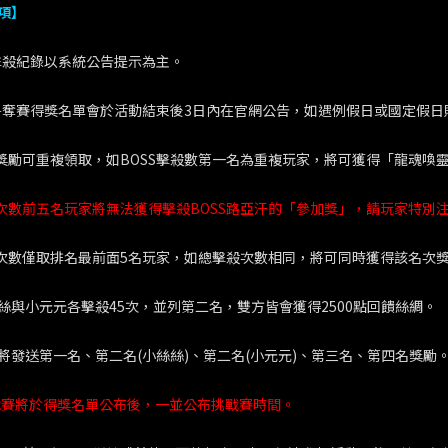
項】
SS擊殺紀錄以系統公告提示為主。
SS爭奪賽得獎名單會於活動結束後3日內在官網公告，如遇例假日或國定假
動獎勵可重複領取，如BOSS擊殺數第一名為重複玩家，將可獲得「龍魂喚靈
殺次數前五名玩家將無法獲得擊殺BOSS路亞汗的「參加獎」，請玩家特別
殺次數僅取排名最前面5名玩家，如總擊殺次數相同，將可同時獲得該名次
絲與小元元各擊殺45次，並列第二名，雙方皆會獲得2500點回饋絲綢。
將發送第一名、第二名(小絲絲)、第二名(小元元)、第三名、第四名獎勵
挑戰賽將於得獎名單公布後，一並公布挑戰賽時間。