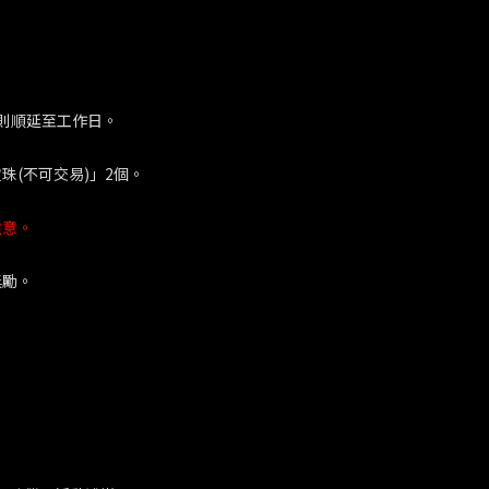
日則順延至工作日。
珠(不可交易)」2個。
注意。
獎勵。
。