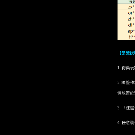
【領獎說
1. 得獎
2. 調整
備放置於
3. 「
4. 任