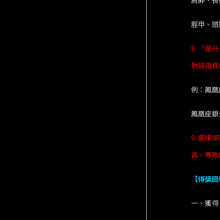
肩胛、長
脛甲、頭
8. 「
對該道具
例：鳳凰
鳳凰座銀
9. 選
具，導致
【得獎回
一、獲得