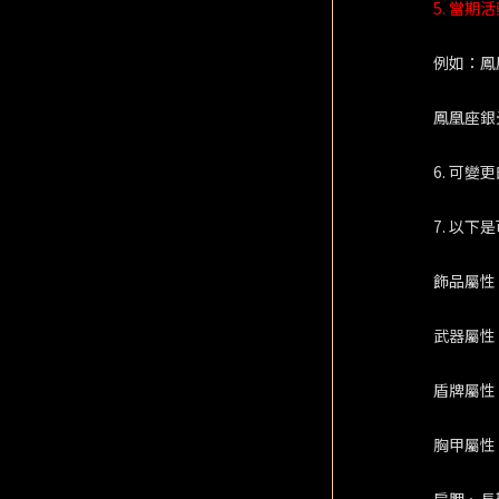
5. 當
例如：鳳
鳳凰座銀
6. 可
7. 以
飾品屬性
武器屬性
盾牌屬性
胸甲屬性