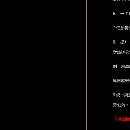
6.「一
7.任意
8.「提
對該道具
例：鳳凰
鳳凰座銀
9.統一
背包內。
【得獎回