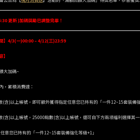
篇公告為【
槐月消費送
】活動的「滿額回饋大加碼」得獎名單，恭喜獲獎
 15:30 更新 )加碼獎勵已調整完畢！
/3(一)00:00 – 4/12(三)23:59
容】
饋大加碼~
內，累積消費達：
0點數(含)以上帳號，即可額外獲得指定任意您已持有的「一件12~15套裝備
點數(含)以上帳號，25000點數(含)以上帳號，還可自下方兩項福利選擇其
定任意您已持有的「一件12~15套裝備強化等級+1」