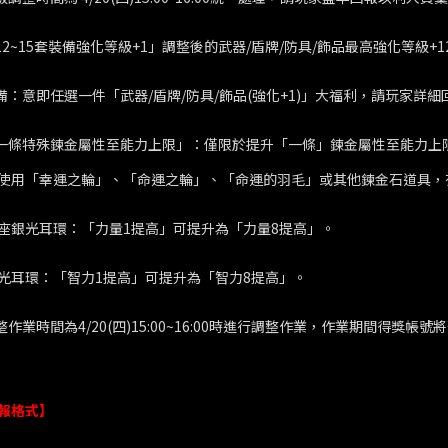
件12~15套裝備強化等級+1」調整後的武器/盾牌/防具/飾品最高強化等級
裝備：意即任選一件「武器/盾牌/防具/飾品(強化+1)」大福利，請玩家詳
升一條特殊鍊金屬性至能力上限」：僅限於提升「一條」鍊金屬性至能力上
使用「幸運之輪」、「命運之輪」、「命運的羽毛」或其他鍊金石道具，
座銀光耳環：「力量1提高」可提升為「力量8提高」。
光耳環：「智力1提高」可提升為「智力8提高」。
調整作業時間為4/20(四)15:00~16:00時進行調整作業，作業期間得
報格式】