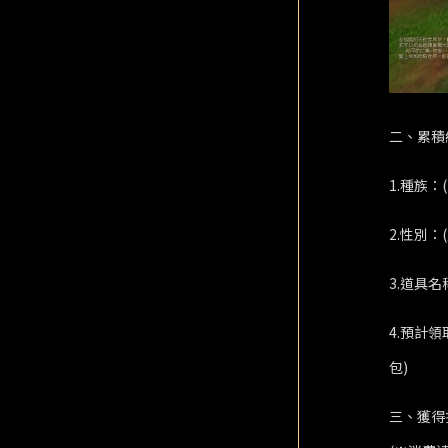
二、累積
1.種族：
2.性別：(
3.道具名
4.預計領
包)
三、獲得