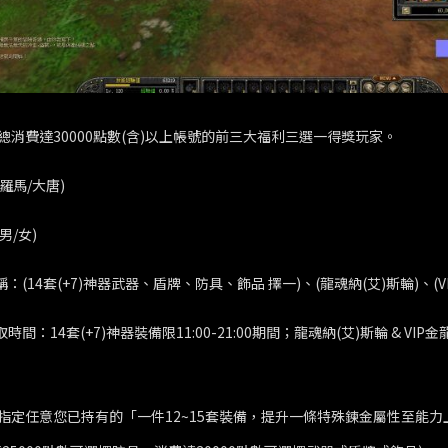
總消費達30000點數(含)以上帳號的前三大福利三選一得獎玩家。
(羅馬/大唐)
男/女)
稱：(14套(+7)神器武器、盾牌、防具、飾品 擇一)、(龍魂納(艾)斯輪)、(V
取時間：14套(+7)神器裝備限11:00-21:00期間；龍魂納(艾)斯輪 & VIP
指定任意您已持有的「一件12~15套裝備，提升一條特殊鍊金屬性至能