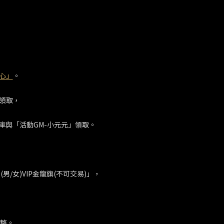
心」
。
放領取，
庫與「活動GM-小元元」領取。
男/女)VIP金龍旗(不可交易)」，
彙整。