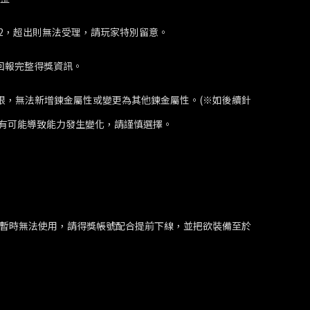
+12，超出則無法受理，請玩家特別留意。
細回報完整得獎資訊。
限，無法新增鍊金屬性或變更為其他鍊金屬性。(※如後續針
有可能導致能力發生變化，請謹慎選擇。
獎帳號將暫時無法使用，請得獎帳號配合提前下線，並把欲裝備至於