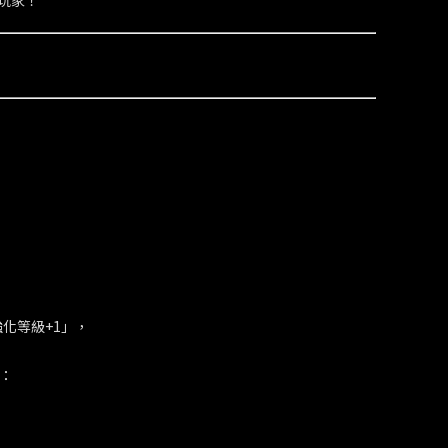
玩家！
強化等級+1」，
一：