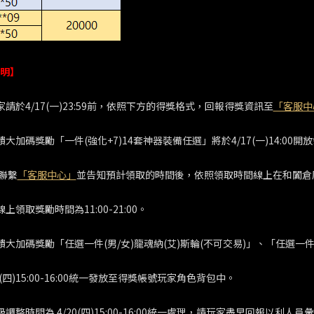
明】
家請於4/17(一)23:59前，依照下方的得獎格式，回報得獎資訊至
「客服中
饋大加碼獎勵「一件(強化+7)14套神器裝備任選」將於4/17(一)14:00開
聯繫
「客服中心」
並告知預計領取的時間後，依照領取時間線上在和闐倉
線上領取獎勵時間為11:00-21:00。
饋大加碼獎勵「任選一件(男/女)龍魂納(艾)斯輪(不可交易)」、「任選一件(
0(四)15:00-16:00統一發放至得獎帳號玩家角色背包中。
級調整時間為 4/20(四)15:00-16:00統一處理，請玩家盡早回報以利人員