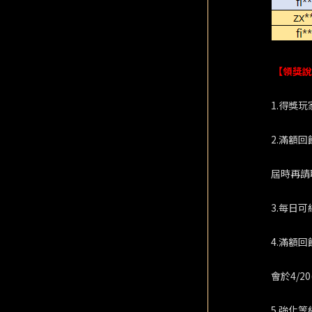
【領獎說
1.得獎玩
2.滿額回
屆時再請
3.每日可
4.滿額回
會於4/2
5.強化等