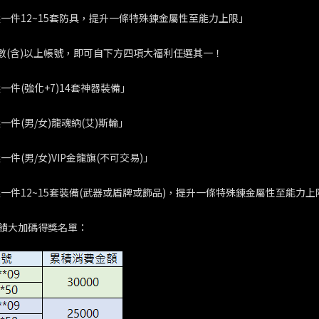
任選一件12~15套防具，提升一條特殊鍊金屬性至能力上限」
0點數(含)以上帳號，即可自下方四項大福利任選其一！
選一件(強化+7)14套神器裝備」
選一件(男/女)龍魂納(艾)斯輪」
選一件(男/女)VIP金龍旗(不可交易)」
任選一件12~15套裝備(武器或盾牌或飾品)，提升一條特殊鍊金屬性至能力上
饋大加碼得獎名單：