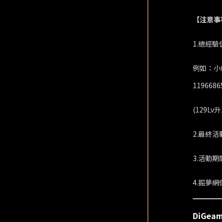
【注意事
1.總經
例如：小絲
1196686
(129Lv
2.最終
3.活動
4.掘夢
DiGea