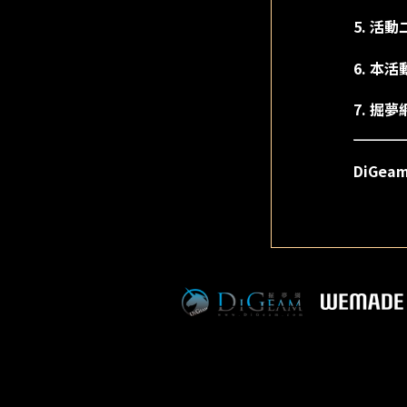
5. 
6. 本
7. 
DiGea