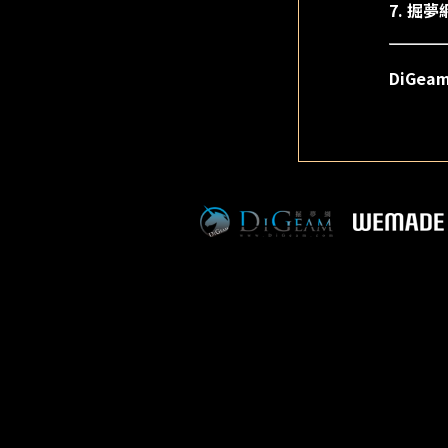
7. 
DiGe