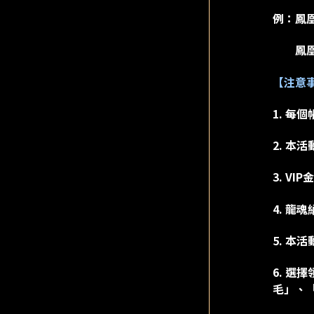
例：鳳
鳳凰座
【注意
1. 每
2. 
3. V
4. 龍
5. 本
6. 
毛」、