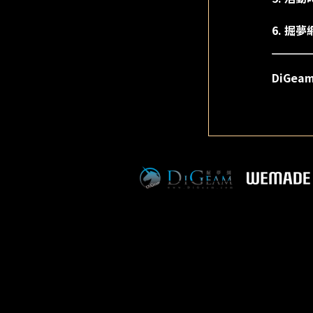
6. 
DiGea