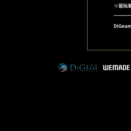
※若玩
DiGe