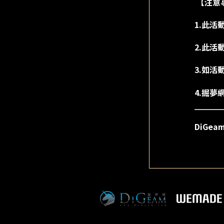
【注意
1.此
2.此活
3.如
4.掘
DiGea