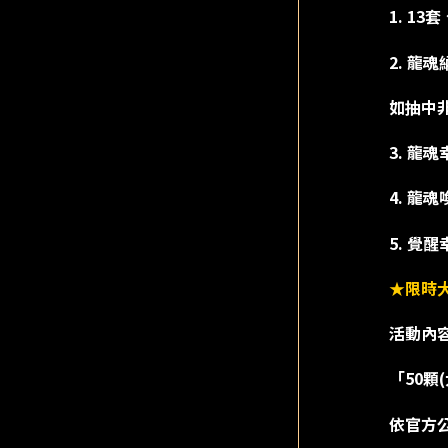
1. 1
2. 龍
如抽中
3. 龍
4. 龍
5. 覺
★限時
活動內
「50顆
依官方