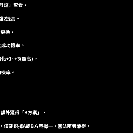
煉丹爐」查看。
格檔2提高。
行更換。
化成功機率。
+1~+3(最高)。
功機率。
蛋可額外獲得「B方案」，
心，僅能選擇A或B方案擇一，無法兩者兼得。