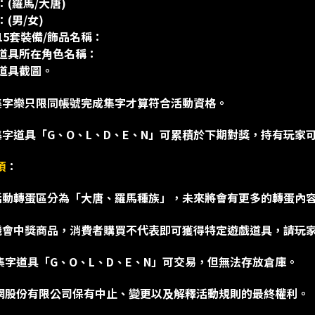
：(羅馬/大唐)
：(男/女)
換15套裝備/飾品名稱：
字道具所在角色名稱：
字道具截圖。
蛋集字樂只限同帳號完成集字才算符合活動資格。
集字道具「G、O、L、D、E、N」可累積於下期對獎，持有玩家
項
：
次活動轉蛋區分為「大唐、羅馬種族」，未來將會有更多的轉蛋內
為機會中獎商品，消費者購買不代表即可獲得特定遊戲道具，請玩
蛋集字道具「G、O、L、D、E、N」可交易，但無法存放倉庫。
掘夢網股份有限公司保有中止、變更以及解釋活動規則的最終權利。