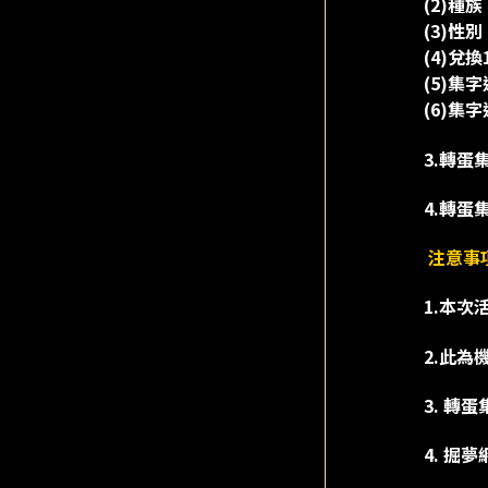
(2)種族
(3)性別
(4)兌
(5)集
(6)集
3.轉
4.轉蛋
注意事
1.本
2.此
3. 轉
4. 