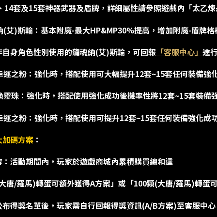
3套、14套及15套神器武器及盾牌，詳細屬性請參照遊戲內「太乙
魂納(艾)斯輪：基本附魔-最大HP&MP30%提高，增加附魔-盾牌
非自身角色性別使用的龍魂納(艾)斯輪，可回報
「客服中心」
進
魂幸運之粉：強化時，搭配使用可大幅提升12套~15套任何裝備強
魂喚靈珠：強化時，搭配使用強化成功後機率性將12套~15套裝備強化
醒幸運之粉：強化時，搭配使用可提升12套~15套任何裝備強化成
大加碼方案
：
容：活動期間內，玩家於遊戲商城內累積購買總和達
(大唐/羅馬)轉蛋可額外獲得A方案」或「100顆(大唐/羅馬)轉
公布得獎名單後，玩家需自行回報得獎資訊(A/B方案)至客服中