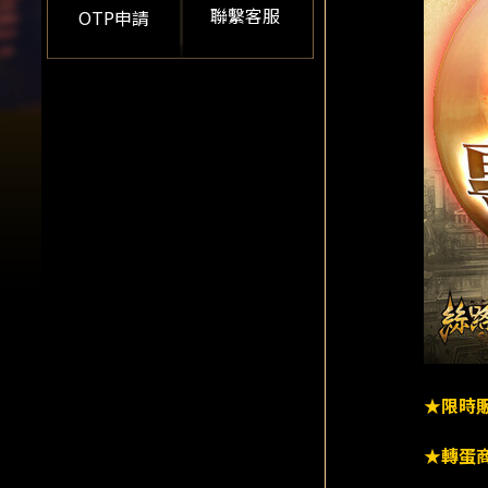
聯繫客服
OTP申請
★限時
★轉蛋