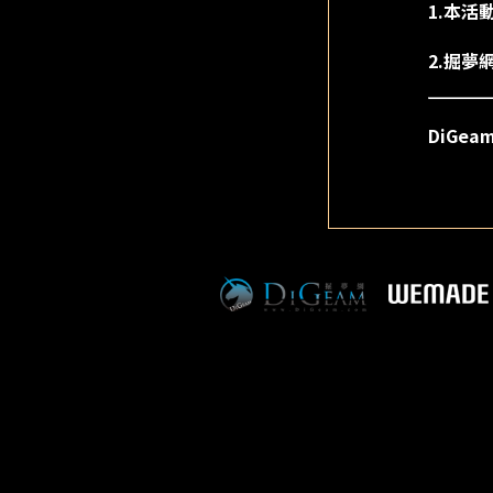
1.本活
2.掘
DiGe