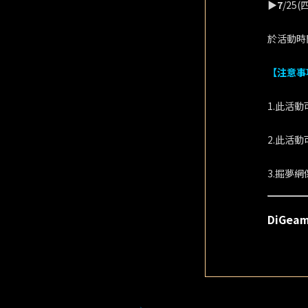
▶7
/25(
於活動時
【注意事
1.此活
2.此活動
3.掘夢
DiGe