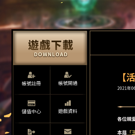
【活
帳號開通
帳號註冊
2021年06
遊戲資料
儲值中心
各位親
本屆
「