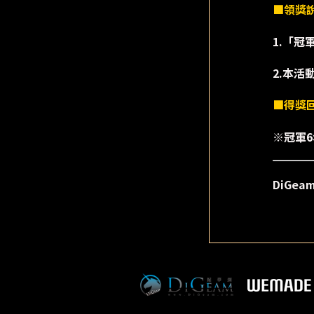
■領獎
1.「冠
2.本活
■得獎
※冠軍
DiGe