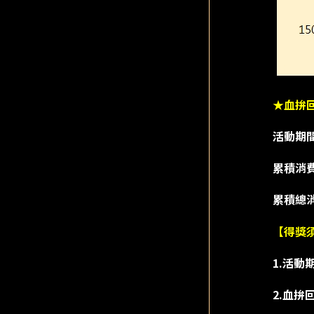
★血拚
活動期間
累積消費
累積總消
【得獎
1.活動
2.血