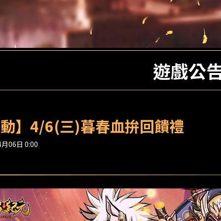
遊戲公
動】4/6(三)暮春血拚回饋禮
月06日 0:00