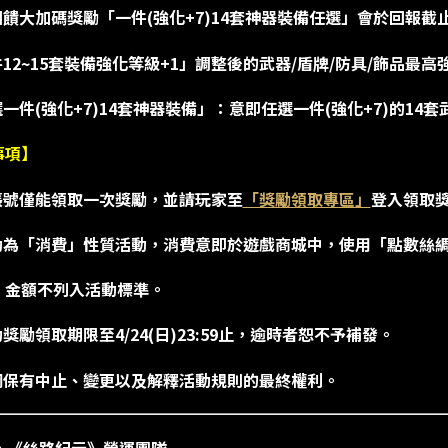
回饋大加碼獎勵「一件(強化+7)14套神器裝備任選」會於回報
件12~15套裝備強化等級+1」調整後的武器/盾牌/防具/飾品
選一件(強化+7)14套神器裝備」：意即任選一件(強化+7)的14
事項】
個帳號僅能領取一次獎勵，並請玩家至
「獎勵領取專區」
登入領取
活動為「消費」性質活動，消費意即於遊戲商城中，使用「點數絲
」金額不列入活動標準。
動獎勵領取期限至4/24(日)23:59止，逾時者恕不予補發。
夢網保有中止、變更以及解釋活動規則的最終權利。