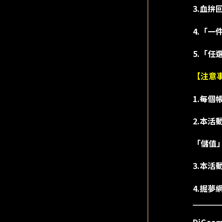
3.血拚
4.「一
5.「任
【注意
1.每
2.本
「儲值
3.本活
4.掘