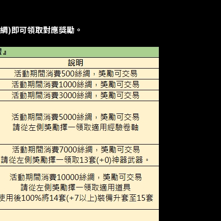
點數絲綢)即可領取對應獎勵。