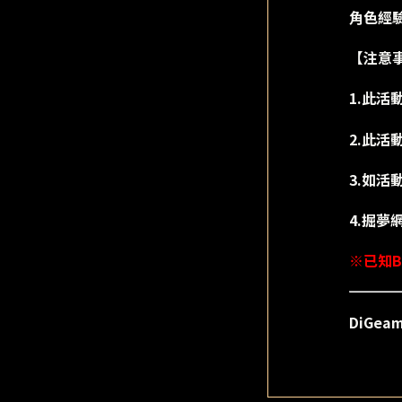
角色經驗
【注意
1.此
2.此活
3.如
4.掘
※已知B
DiGe